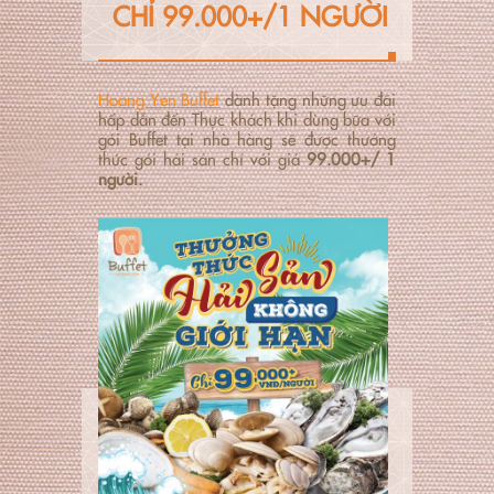
CHỈ 99.000+/1 NGƯỜI
Hoang Yen Buffet
dành tặng những ưu đãi
hấp dẫn đến Thực khách khi dùng bữa với
gói Buffet tại nhà hàng sẽ được thưởng
thức gói hải sản chỉ với giá
99.000+/ 1
người.