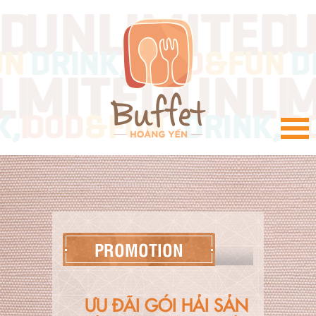
VI
PROMOTION
ƯU ĐÃI GÓI HẢI SẢN