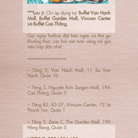
***Lưu ý:
Chỉ áp dụng tại
Buffet Vạn Hạnh
Mall, Buffet Garden Mall, Vincom Center
và Buffet Cao Thắng.
Gọi ngay hotline đặt bàn ngay và thả ga
thưởng thức các hải sản tươi sống với giá
siêu hấp dẫn nhé!
==============
– Tầng 5, Vạn Hạnh Mall, 11 Sư Vạn
Hạnh, Quận 10
– Tầng 3, Nguyễn Kim Saigon Mall, 19A
Cao Thắng, Quận 3
– Tầng B3, B3-27, Vincom Center, 72 Lê
Thánh Tôn, Quận 1
– Tầng 3, Zone C, The Garden Mall, 190
Hồng Bàng, Quận 5