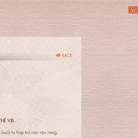
VI
BACK
HẺ VIB
buổi tụ họp trở nên rộn ràng,