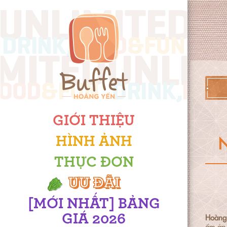
GIỚI THIỆU
N
HÌNH ẢNH
THỰC ĐƠN
ƯU ĐÃI
[MỚI NHẤT] BẢNG
GIÁ 2026
Hoàng 
ấm áp 