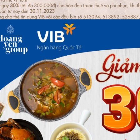
ngay
30%
(tối đa 300,000đ) cho hóa đơn trước thuế và phí phục, khi th
uần từ nay đến
30.11.2023
g cho thẻ tín dụng VIB với các đầu bin số 513094, 513892, 52688