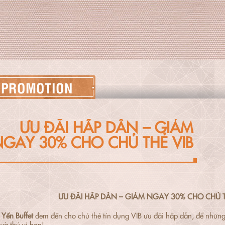
PROMOTION
ƯU ĐÃI HẤP DẪN – GIẢM
GAY 30% CHO CHỦ THẺ VIB
ƯU ĐÃI HẤP DẪN – GIẢM NGAY 30% CHO CHỦ T
Yến Buffet
đem đến cho chủ thẻ tín dụng VIB ưu đãi hấp dẫn, để những 
và thú vị hơn!