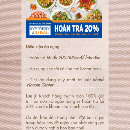
Điều kiện áp dụng:
– Hoàn trả
tối đa 200.000vnđ/ hóa đơn
– Áp dụng cho tất cả chủ thẻ Sacombank
– Chỉ áp dụng duy nhất tại
chi nhánh
Vincom Center
Lưu ý
: Khách hàng thanh toán 100% giá
trị hóa đơn và ngân hàng sẽ hoàn trả lại
20% vào tài khoản của khách sau đó.
Ưu đãi hấp dẫn trong năm, đặt bàn ngay
trong hôm nay để ngày chủ nhật cùng gia
đình được ý nghĩa hơn bạn nhé!