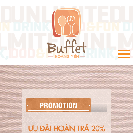
VI
PROMOTION
ƯU ĐÃI HOÀN TRẢ 20%