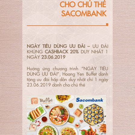
CHO CHỦ THẺ
SACOMBANK
NGÀY TIÊU DÙNG ƯU ĐÃI –
ƯU ĐÃI
KHỦNG
CASHBACK 20%
DUY NHẤT 1
NGÀY
23.06.2019
Hưởng ứng chương trình “NGÀY TIÊU
DÙNG ƯU ĐÃI”, Hoang Yen Buffet dành
tặng ưu đãi hấp dẫn duy nhất chỉ 1 ngày
23.06.2019 dành cho chủ thẻ