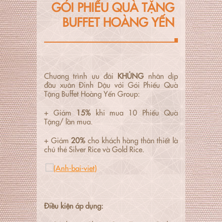
GÓI PHIẾU QUÀ TẶNG
BUFFET HOÀNG YẾN
Chương trình ưu đãi
KHỦNG
nhân dịp
đầu xuân Đinh Dậu với Gói Phiếu Quà
Tặng Buffet Hoàng Yến Group:
+ Giảm
15%
khi mua 10 Phiếu Quà
Tặng/ lần mua.
+ Giảm
20%
cho khách hàng thân thiết là
chủ thẻ Silver Rice và Gold Rice.
Điều kiện áp dụng: