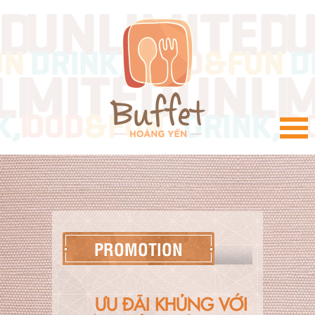
VI
PROMOTION
ƯU ĐÃI KHỦNG VỚI