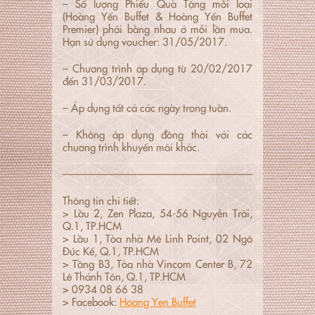
– Số lượng Phiếu Quà Tặng mỗi loại
(Hoàng Yến Buffet & Hoàng Yến Buffet
Premier) phải bằng nhau ở mỗi lần mua.
Hạn sử dụng voucher: 31/05/2017.
– Chương trình áp dụng từ 20/02/2017
đến 31/03/2017.
– Áp dụng tất cả các ngày trong tuần.
– Không áp dụng đồng thời với các
chương trình khuyến mãi khác.
———————————————————————–
Thông tin chi tiết:
> Lầu 2, Zen Plaza, 54-56 Nguyễn Trãi,
Q.1, TP.HCM
> Lầu 1, Tòa nhà Mê Linh Point, 02 Ngô
Đức Kế, Q.1, TP.HCM
> Tầng B3, Tòa nhà Vincom Center B, 72
Lê Thánh Tôn, Q.1, TP.HCM
> 0934 08 66 38
> Facebook:
Hoang Yen Buffet