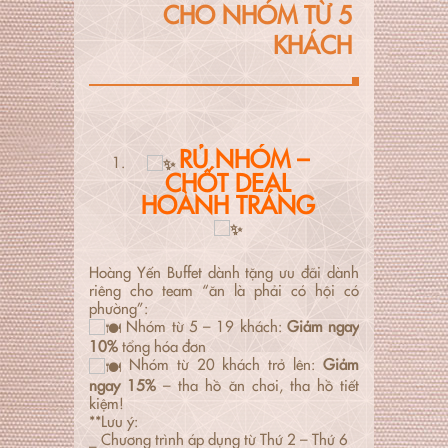
CHO NHÓM TỪ 5
KHÁCH
RỦ NHÓM –
CHỐT DEAL
HOÀNH TRÁNG
Hoàng Yến Buffet dành tặng ưu đãi dành
riêng cho team “ăn là phải có hội có
phường”:
Nhóm từ 5 – 19 khách:
Giảm ngay
10%
tổng hóa đơn
Nhóm từ 20 khách trở lên:
Giảm
ngay 15%
– tha hồ ăn chơi, tha hồ tiết
kiệm!
**Lưu ý:
_ Chương trình áp dụng từ Thứ 2 – Thứ 6