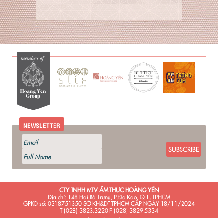
NEWSLETTER
SUBSCRIBE
CTY TNHH MTV ẨM THỰC HOÀNG YẾN
Địa chỉ: 148 Hai Bà Trưng, P.Đa Kao, Q.1, TPHCM
GPKD số: 0318751350 SỞ KH&DT TPHCM CẤP NGÀY 18/11/2024
T (028) 3823.3220 F (028) 3829.5334