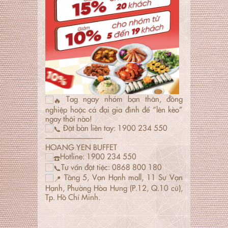
Tag ngay nhóm bạn thân, đồng
nghiệp hoặc cả đại gia đình để “lên kèo”
ngay thôi nào!
Đặt bàn liền tay: 1900 234 550
———————–
HOANG YEN BUFFET
Hotline: 1900 234 550
Tư vấn đặt tiệc: 0868 800 180
Tầng 5, Vạn Hạnh mall, 11 Sư Vạn
Hạnh, Phường Hòa Hưng (P.12, Q.10 cũ),
Tp. Hồ Chí Minh.