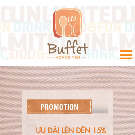
VI
PROMOTION
ƯU ĐÃI LÊN ĐẾN 15%