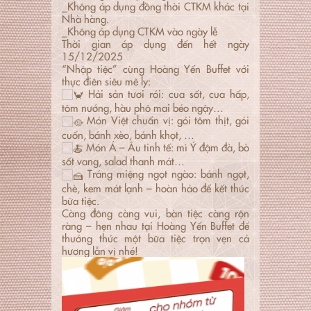
_Không áp dụng đồng thời CTKM khác tại
Nhà hàng.
_Không áp dụng CTKM vào ngày lễ
Thời gian áp dụng đến hết ngày
15/12/2025
“Nhập tiệc” cùng Hoàng Yến Buffet với
thực điên siêu mê ly:
Hải sản tươi rói: cua sốt, cua hấp,
tôm nướng, hàu phô mai béo ngậy…
Món Việt chuẩn vị: gỏi tôm thịt, gỏi
cuốn, bánh xèo, bánh khọt, …
Món Á – Âu tinh tế: mì Ý đậm đà, bò
sốt vang, salad thanh mát…
Tráng miệng ngọt ngào: bánh ngọt,
chè, kem mát lạnh – hoàn hảo để kết thúc
bữa tiệc.
Càng đông càng vui, bàn tiệc càng rộn
ràng – hẹn nhau tại Hoàng Yến Buffet để
thưởng thức một bữa tiệc trọn vẹn cả
hương lẫn vị nhé!