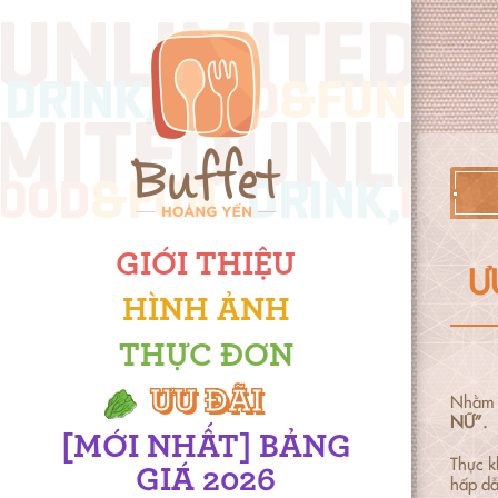
GIỚI THIỆU
Ư
HÌNH ẢNH
THỰC ĐƠN
ƯU ĐÃI
Nhằm t
NỮ”.
[MỚI NHẤT] BẢNG
Thực k
GIÁ 2026
hấp dẫ