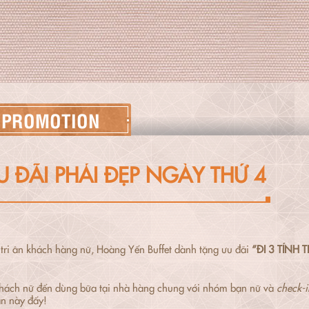
PROMOTION
U ĐÃI PHÁI ĐẸP NGÀY THỨ 4
ri ân khách hàng nữ, Hoàng Yến Buffet dành tặng ưu đãi
“ĐI 3 TÍNH
hách nữ đến dùng bữa tại nhà hàng chung với nhóm bạn nữ và
check-
n này đấy!