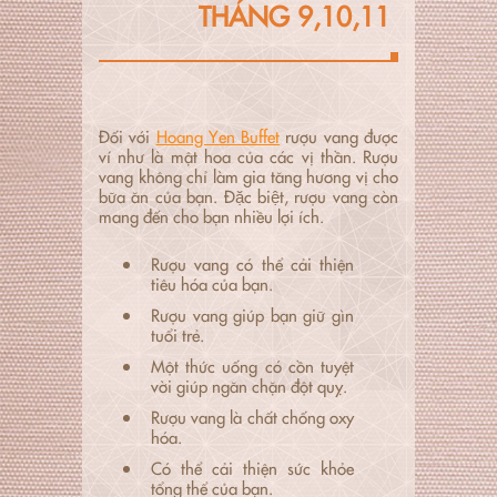
THÁNG 9,10,11
Đối với
Hoang Yen Buffet
rượu vang được
ví như là mật hoa của các vị thần. Rượu
vang không chỉ làm gia tăng hương vị cho
bữa ăn của bạn. Đặc biệt, rượu vang còn
mang đến cho bạn nhiều lợi ích.
Rượu vang có thể cải thiện
tiêu hóa của bạn.
Rượu vang giúp bạn giữ gìn
tuổi trẻ.
Một thức uống có cồn tuyệt
vời giúp ngăn chặn đột quỵ.
Rượu vang là chất chống oxy
hóa.
Có thể cải thiện sức khỏe
tổng thể của bạn.