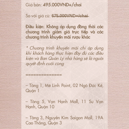
Giá bán:
495.000VND+/chai
So với giá cũ:
6̶7̶5̶.̶0̶0̶0̶V̶N̶D̶+̶/̶c̶h̶a̶i̶
Điều kiện: Không áp dụng đồng thời các
chương trình giảm giá trực tiếp và các
chương trình khuyến mãi rượu khác
* Chương trình khuyến mãi chỉ áp dụng
khi khách hàng thực hiện đầy đủ các điều
kiện và Ban Quản Lý nhà hàng sẽ là người
quyết định cuối cùng
==============
– Tầng 1, Mê Linh Point, 02 Ngô Đức Kế,
Quận 1
– Tầng 5, Vạn Hạnh Mall, 11 Sư Vạn
Hạnh, Quận 10
– Tầng 3, Nguyễn Kim Saigon Mall, 19A
Cao Thắng, Quận 3