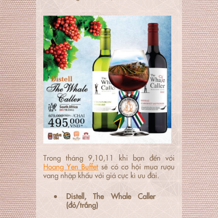
Trong tháng 9,10,11 khi bạn đến với
Hoang Yen Buffet
sẽ có cơ hội mua rượu
vang nhập khẩu với giá cực kì ưu đãi.
Distell, The Whale Caller
(đỏ/trắng)