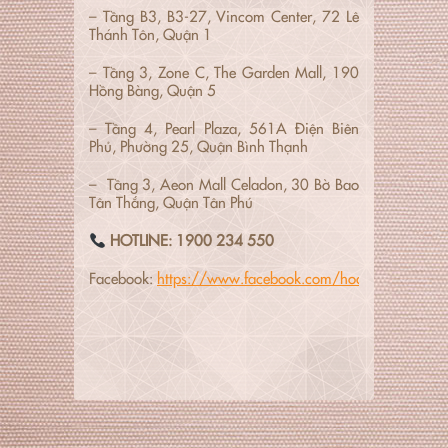
– Tầng B3, B3-27, Vincom Center, 72 Lê
Thánh Tôn, Quận 1
– Tầng 3, Zone C, The Garden Mall, 190
Hồng Bàng, Quận 5
– Tầng 4, Pearl Plaza, 561A Điện Biên
Phủ, Phường 25, Quận Bình Thạnh
– Tầng 3, Aeon Mall Celadon, 30 Bờ Bao
Tân Thắng, Quận Tân Phú
HOTLINE: 1900 234 550
Facebook:
https://www.facebook.com/hoangyenbuffet/