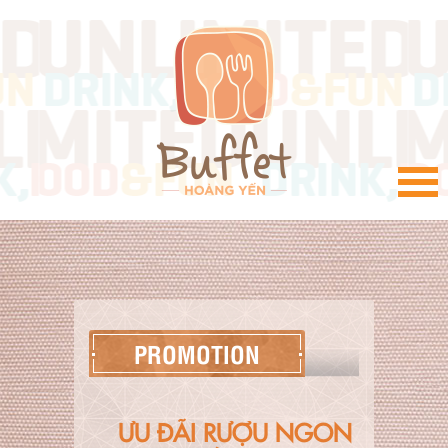
VI
PROMOTION
ƯU ĐÃI RƯỢU NGON