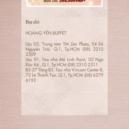
Địa chỉ:
HOÀNG YẾN BUFFET
Lầu 02, Trung tâm TM Zen Plaza, 54-56
Nguyễn Trãi. Q.1, Tp.HCM (08) 2210
2309
Lầu 01, Tòa nhà Mê Linh Point, 02 Ngô
Đức Kế , Q.1, Tp.HCM (08) 2210 2311
B3-27 Tầng B3, Tòa nhà Vincom Center B,
72 Lê Thánh Tôn, Q.1, Tp.HCM (08) 6279
6192