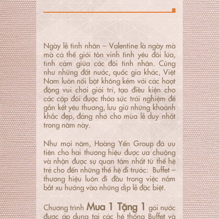
Ngày lễ tình nhân – Valentine là ngày mà
mà cả thế giới tôn vinh tình yêu đôi lứa,
tình cảm giữa các đôi tình nhân. Cũng
như những đất nước, quốc gia khác, Việt
Nam luôn nổi bật không kém với các hoạt
động vui chơi giải trí, tạo điều kiện cho
các cặp đôi được thỏa sức trải nghiệm để
gắn kết yêu thương, lưu giữ những khoảnh
khắc đẹp, đáng nhớ cho mùa lễ duy nhất
trong năm này.
Như mọi năm, Hoàng Yến Group đã ưu
tiên cho hai thương hiệu được ưa chuộng
và nhận được sự quan tâm nhất từ thế hệ
trẻ cho đến những thế hệ đi trước: Buffet –
thương hiệu luôn đi đầu trong việc nắm
bắt xu hướng vào những dịp lễ đặc biệt.
Mua 1 Tặng 1
Chương trình
gói nước
được áp dụng tại các hệ thống Buffet và