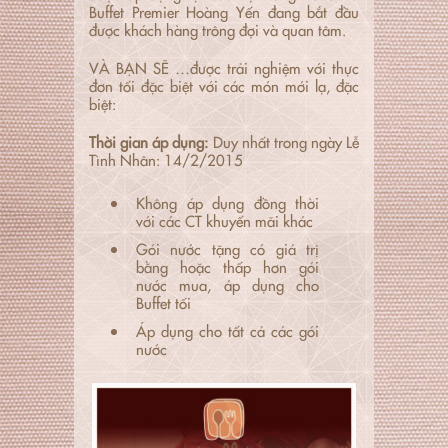
Buffet Premier Hoàng Yến đang bắt đầu
được khách hàng trông đợi và quan tâm.
VÀ BẠN SẼ …được trải nghiệm với thực
đơn tối đặc biệt với các món mới lạ, đặc
biệt:
Thời gian áp dụng:
Duy nhất trong ngày Lễ
Tình Nhân: 14/2/2015
Không áp dụng đồng thời
với các CT khuyến mãi khác
Gói nước tặng có giá trị
bằng hoặc thấp hơn gói
nước mua, áp dụng cho
Buffet tối
Áp dụng cho tất cả các gói
nước