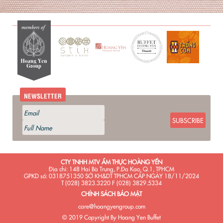
NEWSLETTER
SUBSCRIBE
CTY TNHH MTV ẨM THỰC HOÀNG YẾN
Địa chỉ: 148 Hai Bà Trưng, P.Đa Kao, Q.1, TPHCM
GPKD số: 0318751350 SỞ KH&DT TPHCM CẤP NGÀY 18/11/2024
T (028) 3823.3220 F (028) 3829.5334
CHÍNH SÁCH BẢO MẬT
care@hoangyengroup.com
© 2019 Copyright By Hoang Yen Buffet