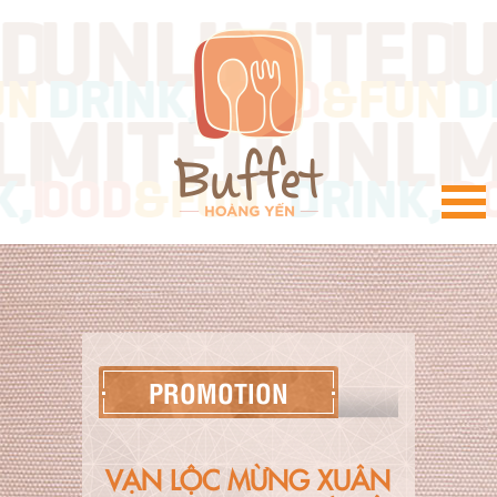
VI
PROMOTION
VẠN LỘC MỪNG XUÂN