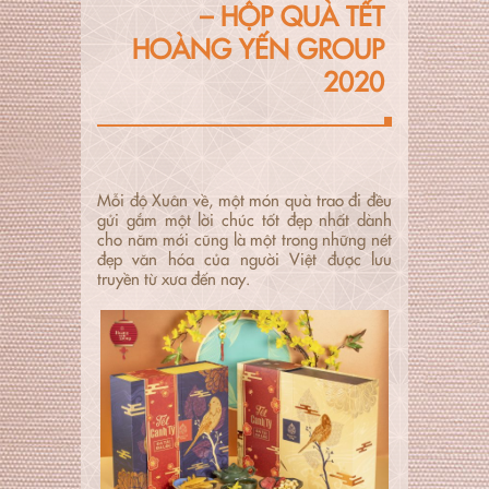
– HỘP QUÀ TẾT
HOÀNG YẾN GROUP
2020
Mỗi độ Xuân về, một món quà trao đi đều
gửi gắm một lời chúc tốt đẹp nhất dành
cho năm mới cũng là một trong những nét
đẹp văn hóa của người Việt được lưu
truyền từ xưa đến nay.