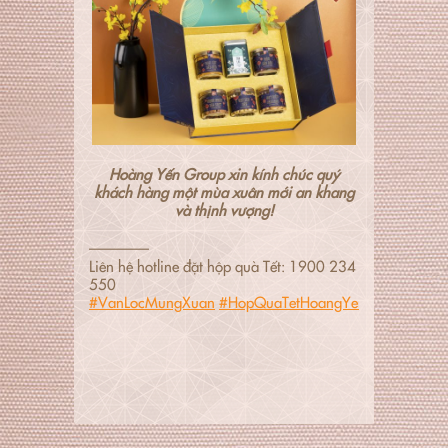
Hoàng Yến Group xin kính chúc quý
khách hàng một mùa xuân mới an khang
và thịnh vượng!
————
Liên hệ hotline đặt hộp quà Tết: 1900 234
550
#VanLocMungXuan
#HopQuaTetHoangYenGroup