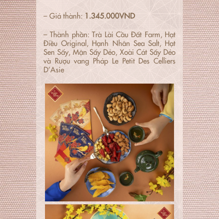
– Giá thành:
1.345.000VND
– Thành phần: Trà Lài Cầu Đất Farm, Hạt
Điều Original, Hạnh Nhân Sea Salt, Hạt
Sen Sấy, Mận Sấy Dẻo, Xoài Cát Sấy Dẻo
và Rượu vang Pháp Le Petit Des Celliers
D’Asie