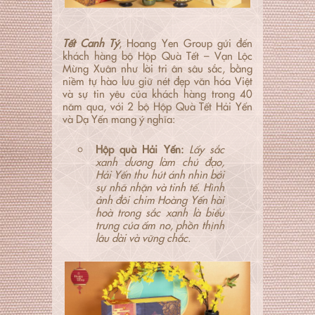
Tết Canh Tý
, Hoang Yen Group gửi đến
khách hàng bộ Hộp Quà Tết – Vạn Lộc
Mừng Xuân như lời tri ân sâu sắc, bằng
niềm tự hào lưu giữ nét đẹp văn hóa Việt
và sự tin yêu của khách hàng trong 40
năm qua, với 2 bộ Hộp Quà Tết Hải Yến
và Dạ Yến mang ý nghĩa:
Hộp quà Hải Yến:
Lấy sắc
xanh dương làm chủ đạo,
Hải Yến thu hút ánh nhìn bởi
sự nhã nhặn và tinh tế. Hình
ảnh đôi chim Hoàng Yến hài
hoà trong sắc xanh là biểu
trưng của ấm no, phồn thịnh
lâu dài và vững chắc.