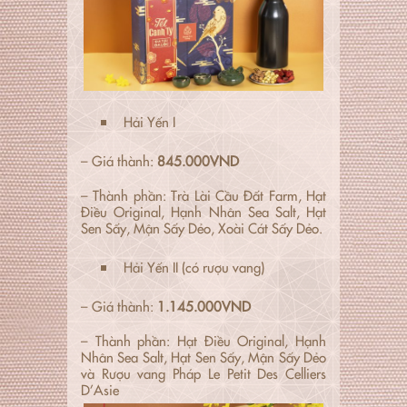
Hải Yến I
– Giá thành:
845.000VND
– Thành phần: Trà Lài Cầu Đất Farm, Hạt
Điều Original, Hạnh Nhân Sea Salt, Hạt
Sen Sấy, Mận Sấy Dẻo, Xoài Cát Sấy Dẻo.
Hải Yến II (có rượu vang)
– Giá thành:
1.145.000VND
– Thành phần: Hạt Điều Original, Hạnh
Nhân Sea Salt, Hạt Sen Sấy, Mận Sấy Dẻo
và Rượu vang Pháp Le Petit Des Celliers
D’Asie