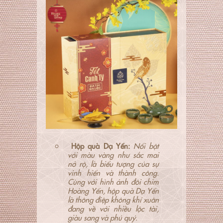
Hộp quà Dạ Yến:
Nổi bật
với màu vàng như sắc mai
nở rộ, là biểu tượng của sự
vinh hiển và thành công.
Cùng với hình ảnh đôi chim
Hoàng Yến, hộp quà Dạ Yến
là thông điệp không khí xuân
đang về với nhiều lộc tài,
giàu sang và phú quý.