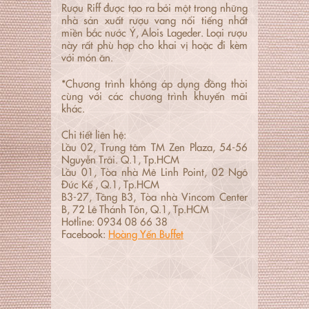
Rượu Riff được tạo ra bởi một trong những
nhà sản xuất rượu vang nổi tiếng nhất
miền bắc nước Ý, Alois Lageder. Loại rượu
này rất phù hợp cho khai vị hoặc đi kèm
với món ăn.
*Chương trình không áp dụng đồng thời
cùng với các chương trình khuyến mãi
khác.
Chi tiết liên hệ:
Lầu 02, Trung tâm TM Zen Plaza, 54-56
Nguyễn Trãi. Q.1, Tp.HCM
Lầu 01, Tòa nhà Mê Linh Point, 02 Ngô
Đức Kế , Q.1, Tp.HCM
B3-27, Tầng B3, Tòa nhà Vincom Center
B, 72 Lê Thánh Tôn, Q.1, Tp.HCM
Hotline: 0934 08 66 38
Facebook:
Hoàng Yến Buffet