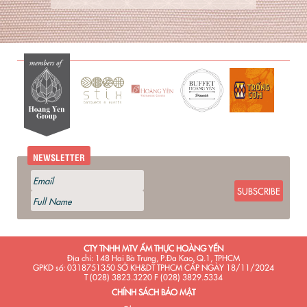
NEWSLETTER
SUBSCRIBE
CTY TNHH MTV ẨM THỰC HOÀNG YẾN
Địa chỉ: 148 Hai Bà Trưng, P.Đa Kao, Q.1, TPHCM
GPKD số: 0318751350 SỞ KH&DT TPHCM CẤP NGÀY 18/11/2024
T (028) 3823.3220 F (028) 3829.5334
CHÍNH SÁCH BẢO MẬT