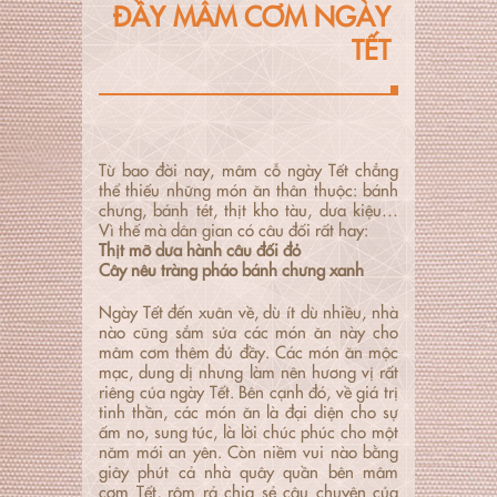
ĐẦY MÂM CƠM NGÀY
TẾT
Từ bao đời nay, mâm cỗ ngày Tết chẳng
thể thiếu những món ăn thân thuộc: bánh
chưng, bánh tét, thịt kho tàu, dưa kiệu…
Vì thế mà dân gian có câu đối rất hay:
Thịt mỡ dưa hành câu đối đỏ
Cây nêu tràng pháo bánh chưng xanh
Ngày Tết đến xuân về, dù ít dù nhiều, nhà
nào cũng sắm sửa các món ăn này cho
mâm cơm thêm đủ đầy. Các món ăn mộc
mạc, dung dị nhưng làm nên hương vị rất
riêng của ngày Tết. Bên cạnh đó, về giá trị
tinh thần, các món ăn là đại diện cho sự
ấm no, sung túc, là lời chúc phúc cho một
năm mới an yên. Còn niềm vui nào bằng
giây phút cả nhà quây quần bên mâm
cơm Tết, rôm rả chia sẻ câu chuyện của