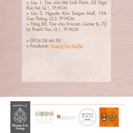
> Lầu 1, Tòa nhà Mê Linh Point, 02 Ngô
Đức Kế, Q.1, TP.HCM
> Lầu 3, Nguyễn Kim Saigon Mall, 19A
Cao Thắng, Q.3, TP.HCM
> Tầng B3, Tòa nhà Vincom Center B, 72
Lê Thánh Tôn, Q.1, TP.HCM
> 0934 08 66 38
> Facebook:
Hoang Yen Buffet