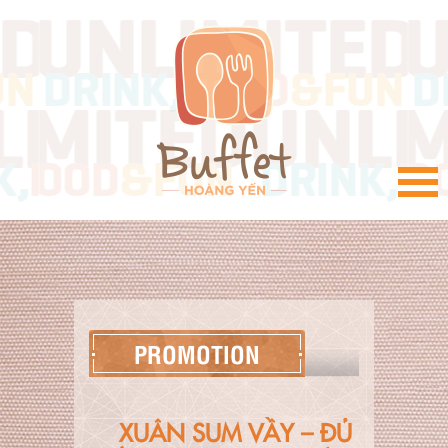
VI
PROMOTION
XUÂN SUM VẦY – ĐỦ