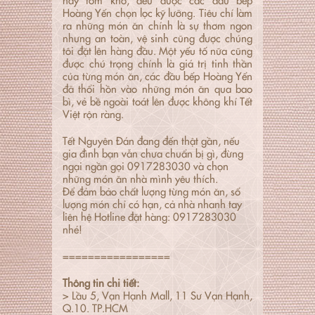
Hoàng Yến chọn lọc kỹ lưỡng. Tiêu chí làm
ra những món ăn chính là sự thơm ngon
nhưng an toàn, vệ sinh cũng được chúng
tôi đặt lên hàng đầu. Một yếu tố nữa cũng
được chú trọng chính là giá trị tinh thần
của từng món ăn, các đầu bếp Hoàng Yến
đã thổi hồn vào những món ăn qua bao
bì, vẻ bề ngoài toát lên được không khí Tết
Việt rộn ràng.
Tết Nguyên Đán đang đến thật gần, nếu
gia đình bạn vẫn chưa chuẩn bị gì, đừng
ngại ngần gọi 0917283030 và chọn
những món ăn nhà mình yêu thích.
Để đảm bảo chất lượng từng món ăn, số
lượng món chỉ có hạn, cả nhà nhanh tay
liên hệ Hotline đặt hàng: 0917283030
nhé!
=================
Thông tin chi tiết:
> Lầu 5, Vạn Hạnh Mall, 11 Sư Vạn Hạnh,
Q.10. TP.HCM