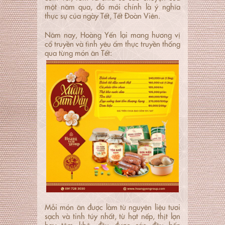
một năm qua, đó mới chính là ý nghĩa
thực sự của ngày Tết, Tết Đoàn Viên.
Năm nay, Hoàng Yến lại mang hương vị
cổ truyền và tình yêu ẩm thực truyền thống
qua từng món ăn Tết:
Mỗi món ăn được làm từ nguyên liệu tươi
sạch và tinh túy nhất, từ hạt nếp, thịt lợn
hay tôm khô, đều được các đầu bếp