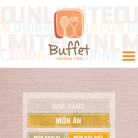
VI
NHÀ HÀNG
MÓN ĂN
MÓN KHAI VỊ
MÓN ĐẶC BIỆT