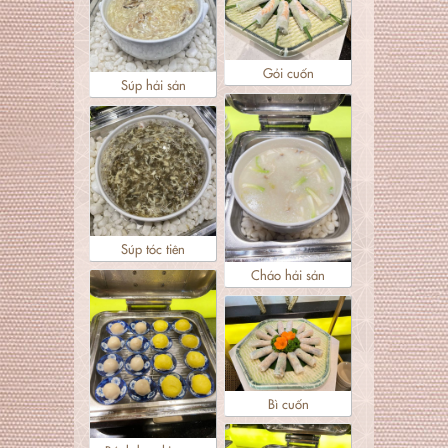
Gỏi cuốn
Súp hải sản
Súp tóc tiên
Cháo hải sản
Bì cuốn