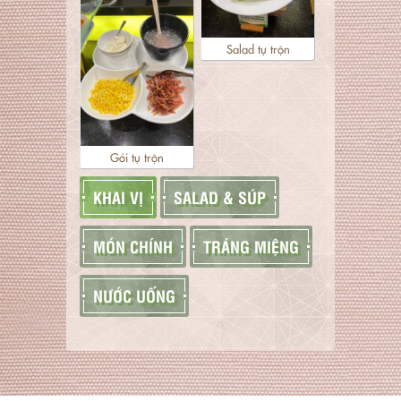
Salad tự trộn
Gỏi tự trộn
KHAI VỊ
SALAD & SÚP
MÓN CHÍNH
TRÁNG MIỆNG
NƯỚC UỐNG