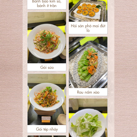
Bánh bao kim sa,
bánh ít trần
Hải sản phô mai đút
lò
Gỏi sứa
Rau nấm xào
Gỏi tép nhảy