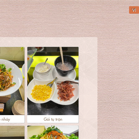
VI
p nhảy
Gỏi tự trộn