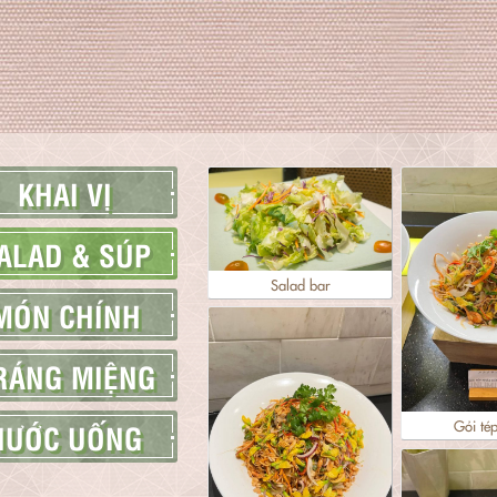
KHAI VỊ
ALAD & SÚP
Salad bar
MÓN CHÍNH
RÁNG MIỆNG
Gỏi té
NƯỚC UỐNG