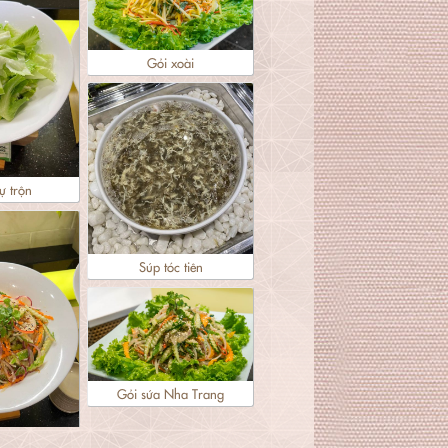
Gỏi xoài
ự trộn
Súp tóc tiên
Gỏi sứa Nha Trang
sứa