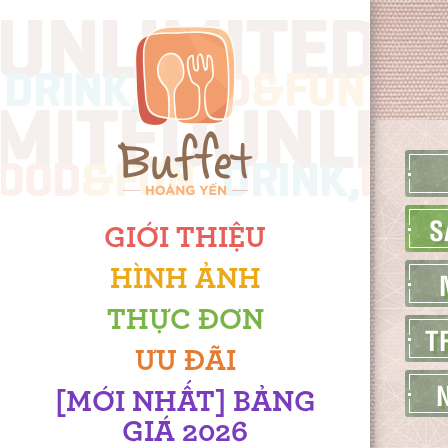
S
GIỚI THIỆU
HÌNH ẢNH
THỰC ĐƠN
T
ƯU ĐÃI
[MỚI NHẤT] BẢNG
GIÁ 2026