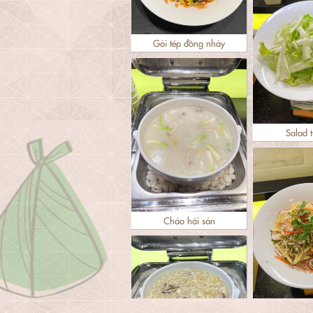
Gỏi tép đồng nhảy
Salad t
Cháo hải sản
Gỏi 