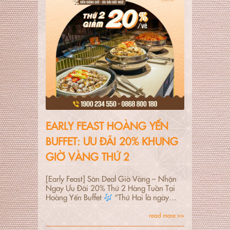
EARLY FEAST HOÀNG YẾN
BUFFET: ƯU ĐÃI 20% KHUNG
GIỜ VÀNG THỨ 2
[Early Feast] Săn Deal Giờ Vàng – Nhận
Ngay Ưu Đãi 20% Thứ 2 Hàng Tuần Tại
Hoàng Yến Buffet
“Thứ Hai là ngày…
read more >>