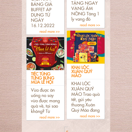
TẶNG NGAY
BẢNG GIÁ
VANG ẤM
BUFFET ÁP
NỒNG Tăng 1
DỤNG TỪ
ly vang đỏ
NGÀY
16.12.2022
read more >>
read more >>
KHAI LỘC
XUÂN QUÝ
TIỆC TÙNG
MÃO
TƯNG BỪNG
MÙA LỄ HỘI
KHAI LỘC
XUÂN QUÝ
Vừa được ăn
MÃO Trao quà
uống no say
tết, gửi yêu
vừa được mang
thương Xuân
quà về, tại sao
Quý Mão đang
không? Từ
read more >>
read more >>
«