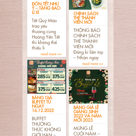
ĐÓN TẾT NHƯ
Ý – TẶNG BAO
LÌ XÌ
CHÍNH SÁCH
THẺ THÀNH
Tết Quý Mão
VIÊN MỚI
trao yêu
THÔNG BÁO
thương cùng
CHÍNH SÁCH
Hoàng Yến Tết
THẺ THÀNH
thì không thể
VIÊN MỚI
thiếu lì
Đăng kí liền tay
read more >>
– Nhận ngay
read more >>
BẢNG GIÁ
BUFFET TỪ
NGÀY
BẢNG GIÁ LỄ
16.12.2022
GIÁNG SINH
2022 VÀ NĂM
BUFFET
MỚI 2023
THƯỞNG
MỪNG LỄ
THỨC KHÔNG
CUỐI NĂM –
GIỚI HẠN –