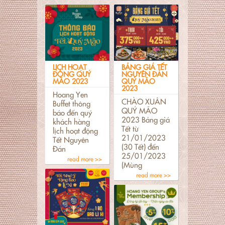
LỊCH HOẠT
BẢNG GIÁ TẾT
ĐỘNG QUÝ
NGUYÊN ĐÁN
MÃO 2023
QUÝ MÃO
2023
Hoang Yen
CHÀO XUÂN
Buffet thông
QUÝ MÃO
báo đến quý
2023 Bảng giá
khách hàng
Tết từ
lịch hoạt động
21/01/2023
Tết Nguyên
(30 Tết) đến
Đán
25/01/2023
read more >>
(Mùng
read more >>